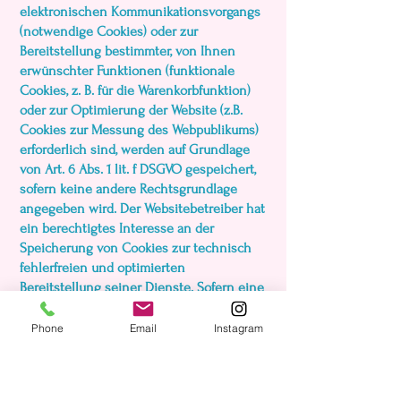
elektronischen Kommunikationsvorgangs
(notwendige Cookies) oder zur
Bereitstellung bestimmter, von Ihnen
erwünschter Funktionen (funktionale
Cookies, z. B. für die Warenkorbfunktion)
oder zur Optimierung der Website (z.B.
Cookies zur Messung des Webpublikums)
erforderlich sind, werden auf Grundlage
von Art. 6 Abs. 1 lit. f DSGVO gespeichert,
sofern keine andere Rechtsgrundlage
angegeben wird. Der Websitebetreiber hat
ein berechtigtes Interesse an der
Speicherung von Cookies zur technisch
fehlerfreien und optimierten
Bereitstellung seiner Dienste. Sofern eine
Einwilligung zur Speicherung von Cookies
abgefragt wurde, erfolgt die Speicherung
Phone
Email
Instagram
der betreffenden Cookies ausschließlich
auf Grundlage dieser Einwilligung (Art. 6
Abs. 1 lit. a DSGVO); die Einwilligung ist