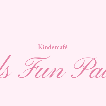
Kindercafé
s Fun Pa