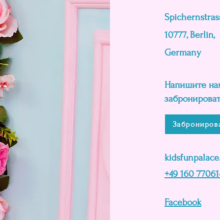
Spichernstrass
10777, Berlin,
Germany
Напишите нам
забронироват
Заброниров
kidsfunpalac
+49 160 77061
Facebook