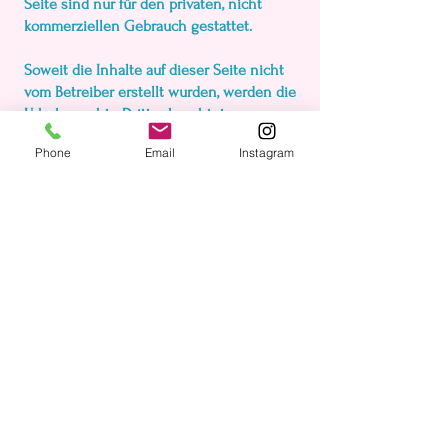
Seite sind nur für den privaten, nicht
kommerziellen Gebrauch gestattet.
Soweit die Inhalte auf dieser Seite nicht
vom Betreiber erstellt wurden, werden die
Urheberrechte Dritter beachtet.
Insbesondere werden Inhalte Dritter als
Phone
Email
Instagram
solche gekennzeichnet. Sollten Sie
trotzdem auf eine
Urheberrechtsverletzung aufmerksam
werden, bitten wir um einen
entsprechenden Hinweis. Bei
Bekanntwerden von Rechtsverletzungen
werden wir derartige Inhalte umgehend
entfernen.
Kindercafé